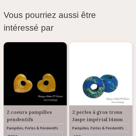
Vous pourriez aussi être
intéressé par
2 coeurs pampilles
2 perles à gros trous
pendentifs
Jaspe impérial 14mm
interchangeables en
Gemme pierres
Pampilles, Perles & Pendentifs
Pampilles, Perles & Pendentifs
Interchangeables
Interchangeables
résine jaune or
naturelles pour