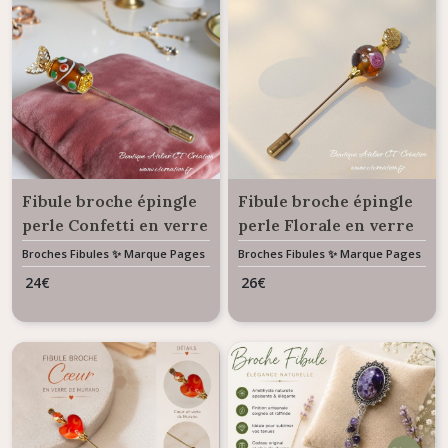
Fibule broche épingle
Fibule broche épingle
perle Confetti en verre
perle Florale en verre
de Murano
de Murano
Broches Fibules ✨ Marque Pages
Broches Fibules ✨ Marque Pages
✨ Bijoux De Sac
✨ Bijoux De Sac
24
€
26
€