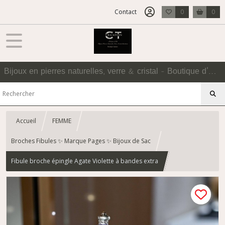
Contact
0
0
Bijoux en pierres naturelles, verre & cristal - Boutique d'Accessoires
Accueil
FEMME
Broches Fibules ✨ Marque Pages ✨ Bijoux de Sac
Fibule broche épingle Agate Violette à bandes extra