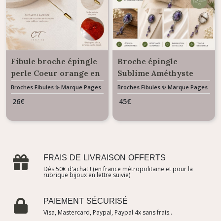
Fibule broche épingle
Broche épingle
perle Coeur orange en
Sublime Améthyste
verre de Murano
90mm style vintage
Broches Fibules ✨ Marque Pages
Broches Fibules ✨ Marque Pages
✨ Bijoux De Sac
✨ Bijoux De Sac
26
€
45
€
FRAIS DE LIVRAISON OFFERTS
Dès 50€ d'achat ! (en france métropolitaine et pour la
rubrique bijoux en lettre suivie)
PAIEMENT SÉCURISÉ
Visa, Mastercard, Paypal, Paypal 4x sans frais..