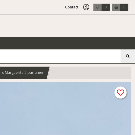
Contact
0
0
eurs Marguerite à parfumer