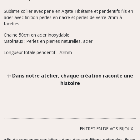
Sublime collier avec perle en Agate Tibétaine et pendentifs fils en
acier avec finition perles en nacre et perles de verre 2mm à
facettes
Chaine 50cm en acier inoxydable
Matériaux : Perles en pierres naturelles, acier
Longueur totale pendentif : 70mm
✨
Dans notre atelier, chaque création raconte une
histoire
.................................................................................................................................................
ENTRETIEN DE VOS BIJOUX
Afin de conserver vos bijoux dans des conditions optimales, ils ne