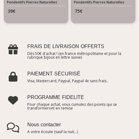
ovale Fleur en verre
– Pièce Unique –
Pendentifs Pierres Naturelles
Pendentifs Pierres Naturelles
Gemme
Gemme
Création Artisanale
39
€
75
€
FRAIS DE LIVRAISON OFFERTS
Dès 50€ d'achat ! (en france métropolitaine et pour la
rubrique bijoux en lettre suivie)
PAIEMENT SÉCURISÉ
Visa, Mastercard, Paypal, Paypal 4x sans frais..
PROGRAMME FIDELITE
Pour chaque achat, vous cumulez des points qui se
transformeront en remise
Nous contacter
A votre écoute (sauf la nuit...)