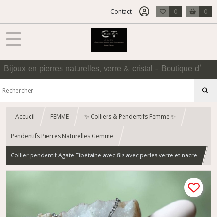
Contact
0
0
Bijoux en pierres naturelles, verre & cristal - Boutique d'Accessoires
Accueil
FEMME
✨ Colliers & Pendentifs Femme ✨
Pendentifs Pierres Naturelles Gemme
Collier pendentif Agate Tibétaine avec fils avec perles verre et nacre