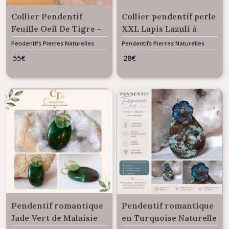
Collier Pendentif
Collier pendentif perle
Feuille Oeil De Tigre -
XXL Lapis Lazuli à
Pierre de Protection
facettes
Pendentifs Pierres Naturelles
Pendentifs Pierres Naturelles
Gemme
Gemme
et confiance en soi
55
€
28
€
Pendentif romantique
Pendentif romantique
Jade Vert de Malaisie
en Turquoise Naturelle