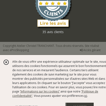
35 avis clients
Copyright Atelier Christel TRANCHANT. Tous droits réservés. Site réalisé
avec
eProShopping
Accès gérant
Afin de vous offrir une expérience utilisateur optimale sur le site, nous
utilisons des cookies fonctionnels qui assurent le bon fonctionnement
de nos services et en mesurent l’audience. Certains tiers utilisent
également des cookies de suivi marketing sur le site pour vous
montrer des publicités personnalisées sur d’autres sites Web et dans
leurs applications. En cliquant sur le bouton “J’accepte” vous acceptez
l’utilisation de ces cookies. Pour en savoir plus, vous pouvez lire notre
page
“Informations sur les cookies”
ainsi que notre
“Politique de
confidentialité“
. Vous pouvez ajuster vos préférences
ici
.